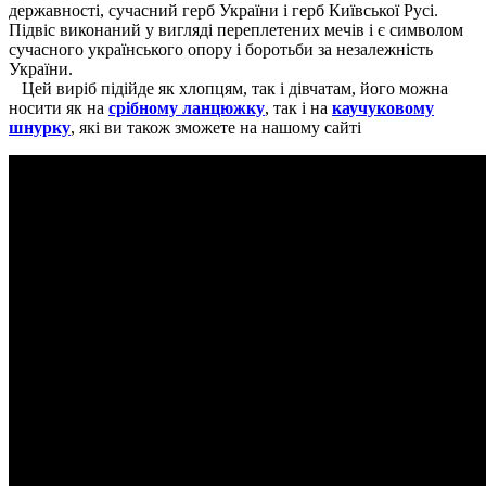
державності, сучасний герб України і герб Київської Русі.
Підвіс виконаний у вигляді переплетених мечів і є символом
сучасного українського опору і боротьби за незалежність
України.
Цей виріб підійде як хлопцям, так і дівчатам, його можна
носити як на
срібному ланцюжку
, так і на
каучуковому
шнурку
, які ви також зможете на нашому сайті