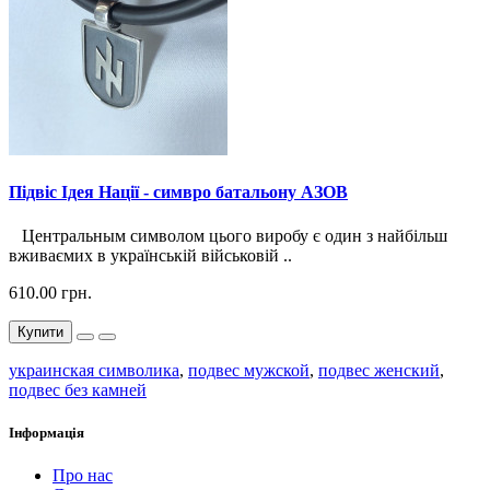
Підвіс Ідея Нації - симвро батальону АЗОВ
Центральным символом цього виробу є один з найбільш
вживаємих в українській військовій ..
610.00 грн.
Купити
украинская символика
,
подвес мужской
,
подвес женский
,
подвес без камней
Інформація
Про нас