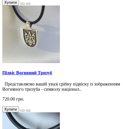
Купити
Підвіс Вогняний Тризуб
Представляємо вашій увазі срібну підвіску із зображенням
Вогняного тризуба - символу націонал..
720.00 грн.
Купити