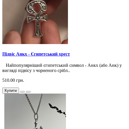
Підвіс Анкх - Єгипетський хрест
Найпопулярніший єгипетський символ - Анкх (або Анк) у
вигляді підвісу з чорненого срібл..
510.00 грн.
Купити