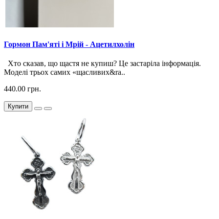
Гормон Пам'яті і Мрій - Ацетилхолін
Хто сказав, що щастя не купиш? Це застаріла інформація.
Моделі трьох самих «щасливих&ra..
440.00 грн.
Купити