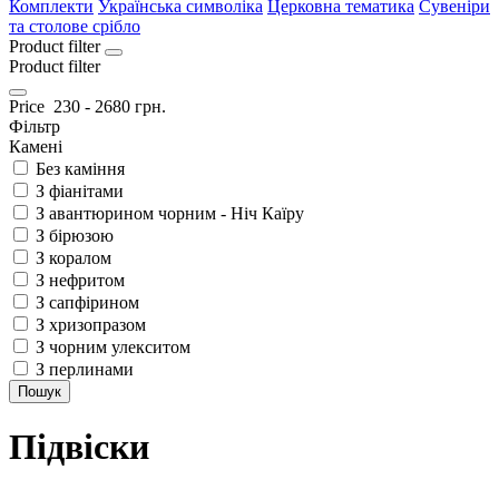
Комплекти
Українська символiка
Церковна тематика
Сувеніри
та столове срібло
Product filter
Product filter
Price
230
-
2680
грн.
Фільтр
Камені
Без каміння
З фіанітами
З авантюрином чорним - Ніч Каїру
З бірюзою
З коралом
З нефритом
З сапфірином
З хризопразом
З чорним улекситом
З перлинами
Пошук
Підвіски