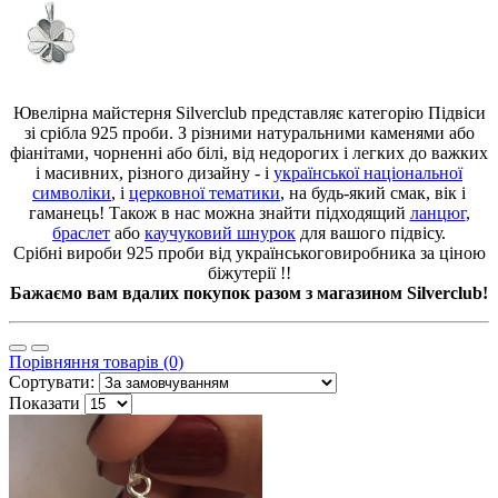
Ювелірна
майстерня
Silverclub
представляє
категорію
Підвіси
зі срібла
925
проби
.
З
різними
натуральними
каменями
або
фіанітами
,
чорненні
або
білі
,
від
недорогих
і
легких
до
важких
і
масивних
,
різного
дизайну
-
і
української
національної
символіки
,
і
церковної
тематики
,
на
будь-який
смак
,
вік
і
гаманець
!
Також в нас
можна
знайти
підходящий
ланцюг
,
браслет
або
каучуковий
шнурок
для
вашого
підвісу
.
Срібні
вироби
925
проби
від
українського
виробника
за ціною
біжутерії
!!
Бажаємо
вам
вдалих
покупок
разом
з
магазином
Silverclub
!
Порівняння товарів (0)
Сортувати:
Показати