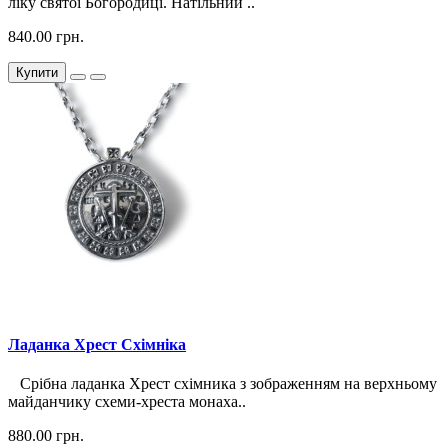
ліку святої Богородиці. Натільний ..
840.00 грн.
Купити
Ладанка Хрест Схімніка
Срібна ладанка Хрест схімника з зображенням на верхньому
майданчику схеми-хреста монаха..
880.00 грн.