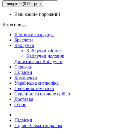
Товарів 0 (0.00 грн.)
Ваш кошик порожній!
Категорії
Ланцюги та каучук
Браслети
Каблучки
Каблучки жіночі
Каблучки чоловічі
Дивитися всі Каблучки
Сережки
Підвіски
Комплекти
Українська символiка
Церковна тематика
Сувеніри та столове срібло
Доставка
О нас
Підвіски
Підвіс Чалма з коралом