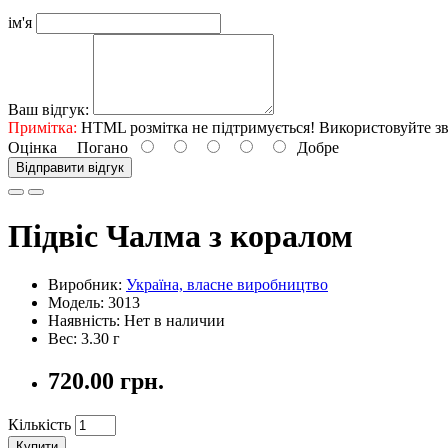
ім'я
Ваш відгук:
Примітка:
HTML розмітка не підтримується! Використовуйте зв
Оцінка
Погано
Добре
Відправити відгук
Підвіс Чалма з коралом
Виробник:
Україна, власне виробництво
Модель: 3013
Наявність: Нет в наличии
Вес: 3.30 г
720.00 грн.
Кількість
Купити