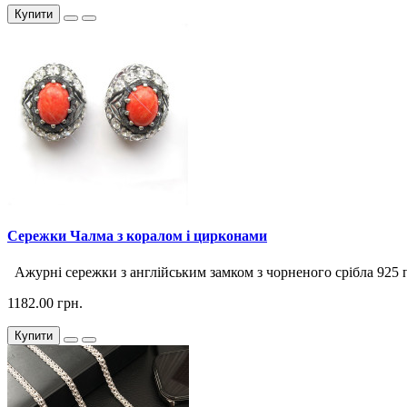
Купити
Сережки Чалма з коралом і цирконами
Ажурні сережки з англійським замком з чорненого срібла 925 пр
1182.00 грн.
Купити