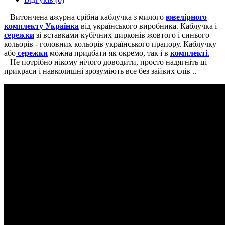
Витонченa ажурна срібна каблучка з милого
ювелірного
комплекту Українка
від українського виробника.
Каблучка і
сережки
зі вставками кубічних цирконів жовтого і синього
кольорів - головних кольорів українського прапору. Каблучку
або
сережки
можна придбати як окремо, так і в
комплекті
.
Не потрібно нікому нічого доводити, просто надягніть ці
прикраси і навколишні зрозуміють все без зайвих слів ..