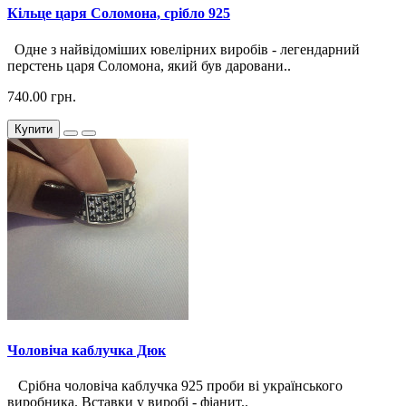
Кільце царя Соломона, срібло 925
Одне з найвідоміших ювелірних виробів - легендарний
перстень царя Соломона, який був даровани..
740.00 грн.
Купити
Чоловіча каблучка Дюк
Срібна чоловіча каблучка 925 проби ві українського
виробника. Вставки у виробі - фіанит..