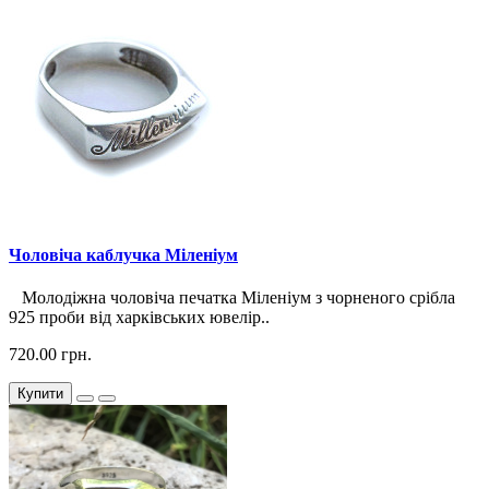
Чоловіча каблучка Міленіум
Молодіжна чоловіча печатка Міленіум з чорненого срібла
925 проби від харківських ювелір..
720.00 грн.
Купити