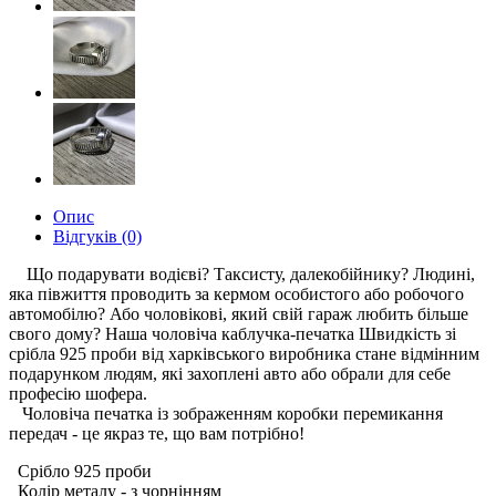
Опис
Відгуків (0)
Що подарувати водієві?
Таксисту, далекобійнику?
Людині,
яка півжиття проводить за кермом особистого або робочого
автомобілю?
Або чоловікові, який свій гараж любить більше
свого дому?
Наша чоловіча каблучка-печатка Швидкість зі
срібла 925 проби від харківського виробника стане відмінним
подарунком людям, які захоплені авто або обрали для себе
професію шофера.
Чоловіча печатка із зображенням коробки перемикання
передач - це якраз те, що вам потрібно!
Срібло 925 проби
Колір металу - з чорнінням