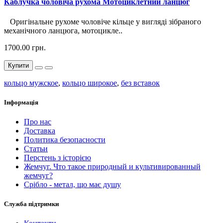
Каблучка чоловіча рухома Мотоциклетний ланцюг
Оригінальне рухоме чоловіче кільце у вигляді зібраного
механічного ланцюга, мотоцикле..
1700.00 грн.
Купити
кольцо мужское
,
кольцо широкое
,
без вставок
Інформація
Про нас
Доставка
Политика безопасности
Статьи
Перстень з історією
Жемчуг. Что такое природный и культивированный
жемчуг?
Срібло - метал, що має душу
Служба підтримки