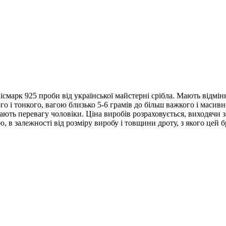
ісмарк 925 проби від української майстерні срібла. Мають відмін
го і тонкого, вагою близько 5-6 грамів до більш важкого і масивно
ають перевагу чоловіки. Ціна виробів розраховується, виходячи з
, в залежності від розміру виробу і товщини дроту, з якого цей 