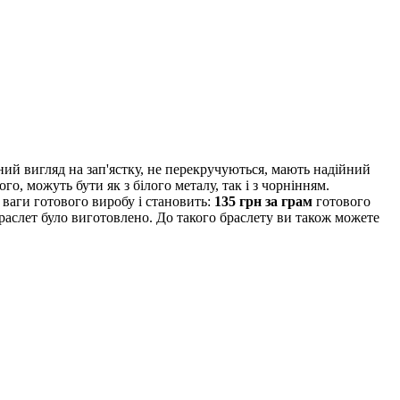
ний вигляд на зап'ястку, не перекручуються, мають надійний
го, можуть бути як з білого металу, так і з чорнінням.
 ваги готового виробу і становить:
135 грн за грам
готового
браслет було виготовлено. До такого браслету ви також можете